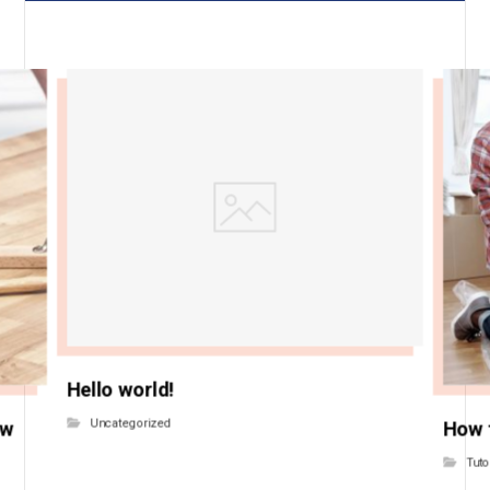
Hello world!
Uncategorized
ow
How 
Tuto